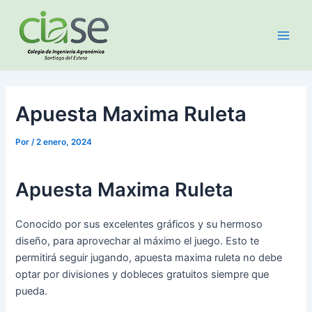
Ir
Navegación
Navegación
Main
al
de
de
Men
contenido
entradas
entradas
Apuesta Maxima Ruleta
Por
/
2 enero, 2024
Apuesta Maxima Ruleta
Conocido por sus excelentes gráficos y su hermoso
diseño, para aprovechar al máximo el juego. Esto te
permitirá seguir jugando, apuesta maxima ruleta no debe
optar por divisiones y dobleces gratuitos siempre que
pueda.