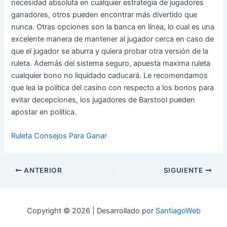
necesidad absoluta en cualquier estrategia de jugadores
ganadores, otros pueden encontrar más divertido que
nunca. Otras opciones son la banca en línea, lo cual es una
excelente manera de mantener al jugador cerca en caso de
que el jugador se aburra y quiera probar otra versión de la
ruleta. Además del sistema seguro, apuesta maxima ruleta
cualquier bono no liquidado caducará. Le recomendamos
que lea la política del casino con respecto a los bonos para
evitar decepciones, los jugadores de Barstool pueden
apostar en política.
Ruleta Consejos Para Ganar
ANTERIOR
SIGUIENTE
Copyright © 2026 | Desarrollado por
SantiagoWeb