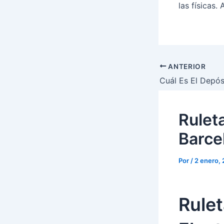
las físicas.
ANTERIOR
Rulet
Barce
Por
/
2 enero,
Rulet