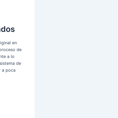
ados
iginal en
 proceso de
nte a lo
 sistema de
y a poca