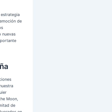
 estrategia
a emoción de
os
no nuevas
mportante
ña
ciones
nuestra
uier
the Moon,
mitad de
olucrados en