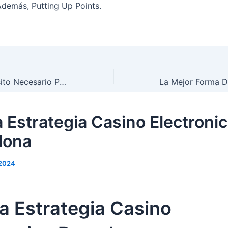
 Además, Putting Up Points.
Cuál Es El Depósito Necesario Para Jugar A La Ruleta En Línea
a Estrategia Casino Electroni
lona
 2024
a Estrategia Casino