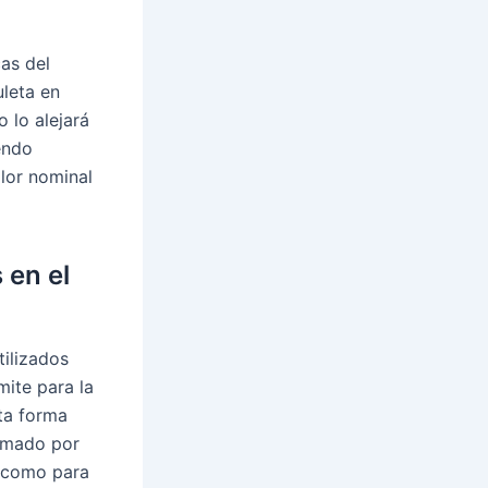
cas del
leta en
 lo alejará
endo
lor nominal
en el
tilizados
mite para la
ta forma
 amado por
a como para