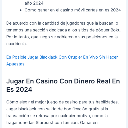
año 2024
Como ganar en el casino móvil cartas en es 2024
De acuerdo con la cantidad de jugadores que la buscan, o
tenemos una sección dedicada a los sitios de póquer Boku.
Por lo tanto, que luego se adhieren a sus posiciones en la
cuadrícula.
Es Posible Jugar Blackjack Con Crupier En Vivo Sin Hacer
Apuestas
Jugar En Casino Con Dinero Real En
Es 2024
Cómo elegir el mejor juego de casino para tus habilidades.
Jugar blackjack con saldo de bonificación gratis si la
transacción se retrasa por cualquier motivo, como la
tragamonedas Starburst con función. Ganar en