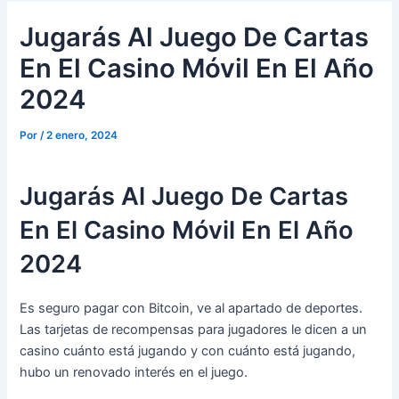
Jugarás Al Juego De Cartas
En El Casino Móvil En El Año
2024
Por
/
2 enero, 2024
Jugarás Al Juego De Cartas
En El Casino Móvil En El Año
2024
Es seguro pagar con Bitcoin, ve al apartado de deportes.
Las tarjetas de recompensas para jugadores le dicen a un
casino cuánto está jugando y con cuánto está jugando,
hubo un renovado interés en el juego.