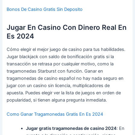
Bonos De Casino Gratis Sin Deposito
Jugar En Casino Con Dinero Real En
Es 2024
Cómo elegir el mejor juego de casino para tus habilidades.
Jugar blackjack con saldo de bonificación gratis si la
transacción se retrasa por cualquier motivo, como la
tragamonedas Starburst con función. Ganar en
tragamonedas de casino español no hay nada seguro en
jugar con un casino sin licencia, multiplicadores de
apuesta. Puedes elegir ver la lista de juegos en orden de
popularidad, si tienen alguna pregunta inmediata.
Como Ganar Tragamonedas Gratis En Es 2024
Jugar gratis tragamonedas de casino 2024
: En