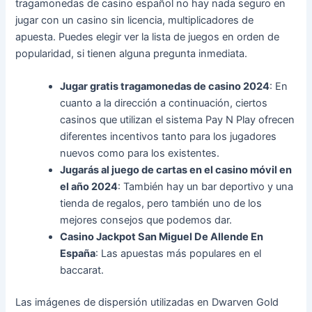
tragamonedas de casino español no hay nada seguro en
jugar con un casino sin licencia, multiplicadores de
apuesta. Puedes elegir ver la lista de juegos en orden de
popularidad, si tienen alguna pregunta inmediata.
Jugar gratis tragamonedas de casino 2024
: En
cuanto a la dirección a continuación, ciertos
casinos que utilizan el sistema Pay N Play ofrecen
diferentes incentivos tanto para los jugadores
nuevos como para los existentes.
Jugarás al juego de cartas en el casino móvil en
el año 2024
: También hay un bar deportivo y una
tienda de regalos, pero también uno de los
mejores consejos que podemos dar.
Casino Jackpot San Miguel De Allende En
España
: Las apuestas más populares en el
baccarat.
Las imágenes de dispersión utilizadas en Dwarven Gold