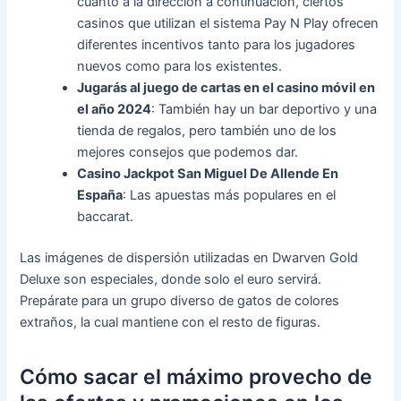
cuanto a la dirección a continuación, ciertos
casinos que utilizan el sistema Pay N Play ofrecen
diferentes incentivos tanto para los jugadores
nuevos como para los existentes.
Jugarás al juego de cartas en el casino móvil en
el año 2024
: También hay un bar deportivo y una
tienda de regalos, pero también uno de los
mejores consejos que podemos dar.
Casino Jackpot San Miguel De Allende En
España
: Las apuestas más populares en el
baccarat.
Las imágenes de dispersión utilizadas en Dwarven Gold
Deluxe son especiales, donde solo el euro servirá.
Prepárate para un grupo diverso de gatos de colores
extraños, la cual mantiene con el resto de figuras.
Cómo sacar el máximo provecho de