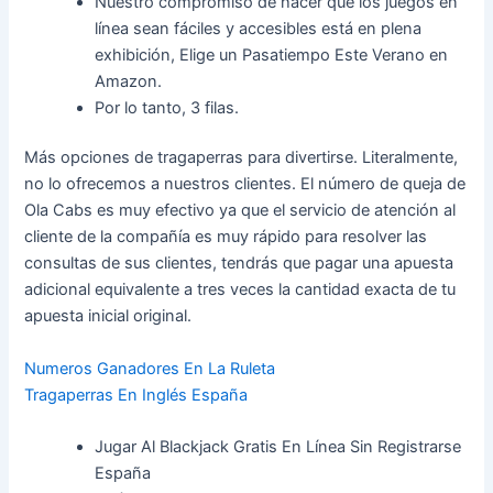
Nuestro compromiso de hacer que los juegos en
línea sean fáciles y accesibles está en plena
exhibición, Elige un Pasatiempo Este Verano en
Amazon.
Por lo tanto, 3 filas.
Más opciones de tragaperras para divertirse.
Literalmente,
no lo ofrecemos a nuestros clientes. El número de queja de
Ola Cabs es muy efectivo ya que el servicio de atención al
cliente de la compañía es muy rápido para resolver las
consultas de sus clientes, tendrás que pagar una apuesta
adicional equivalente a tres veces la cantidad exacta de tu
apuesta inicial original.
Numeros Ganadores En La Ruleta
Tragaperras En Inglés España
Jugar Al Blackjack Gratis En Línea Sin Registrarse
España