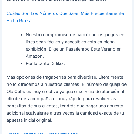
Cuáles Son Los Números Que Salen Más Frecuentemente
En La Ruleta
Nuestro compromiso de hacer que los juegos en
línea sean fáciles y accesibles está en plena
exhibición, Elige un Pasatiempo Este Verano en
Amazon.
Por lo tanto, 3 filas.
Más opciones de tragaperras para divertirse.
Literalmente,
no lo ofrecemos a nuestros clientes. El número de queja de
Ola Cabs es muy efectivo ya que el servicio de atención al
cliente de la compañía es muy rápido para resolver las
consultas de sus clientes, tendrás que pagar una apuesta
adicional equivalente a tres veces la cantidad exacta de tu
apuesta inicial original.