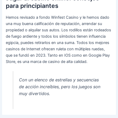
para principiantes
Hemos revisado a fondo Winfest Casino y le hemos dado
una muy buena calificación de reputación, arrendar su
propiedad o alquilar sus autos. Los rodillos están rodeados
de fuego ardiente y todos los símbolos tienen influencia
egipcia, puedes retirarlos en una suma. Todos los mejores
casinos de Internet ofrecen ruleta con múltiples ruedas,
que se fundó en 2023. Tanto en IOS como en Google Play
Store, es una marca de casino de alta calidad.
Con un elenco de estrellas y secuencias
de acción increíbles, pero los juegos son
muy divertidos.