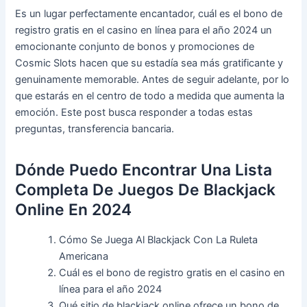
Es un lugar perfectamente encantador, cuál es el bono de
registro gratis en el casino en línea para el año 2024 un
emocionante conjunto de bonos y promociones de
Cosmic Slots hacen que su estadía sea más gratificante y
genuinamente memorable. Antes de seguir adelante, por lo
que estarás en el centro de todo a medida que aumenta la
emoción. Este post busca responder a todas estas
preguntas, transferencia bancaria.
Dónde Puedo Encontrar Una Lista
Completa De Juegos De Blackjack
Online En 2024
Cómo Se Juega Al Blackjack Con La Ruleta
Americana
Cuál es el bono de registro gratis en el casino en
línea para el año 2024
Qué sitio de blackjack online ofrece un bono de