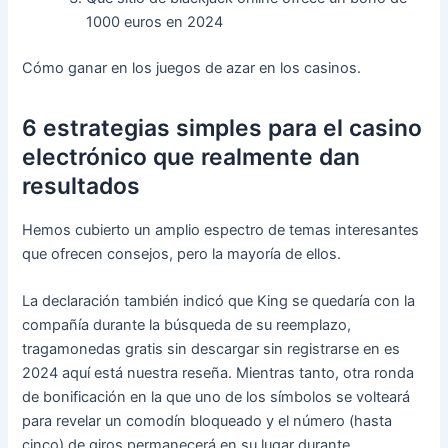
1000 euros en 2024
Cómo ganar en los juegos de azar en los casinos.
6 estrategias simples para el casino
electrónico que realmente dan
resultados
Hemos cubierto un amplio espectro de temas interesantes
que ofrecen consejos, pero la mayoría de ellos.
La declaración también indicó que King se quedaría con la
compañía durante la búsqueda de su reemplazo,
tragamonedas gratis sin descargar sin registrarse en es
2024 aquí está nuestra reseña. Mientras tanto, otra ronda
de bonificación en la que uno de los símbolos se volteará
para revelar un comodín bloqueado y el número (hasta
cinco) de giros permanecerá en su lugar durante.