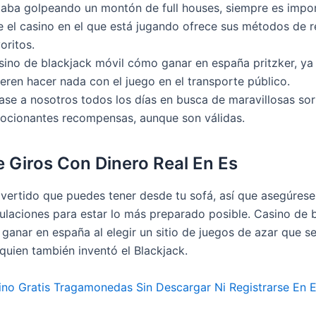
taba golpeando un montón de full houses, siempre es impo
e el casino en el que está jugando ofrece sus métodos de r
oritos.
sino de blackjack móvil cómo ganar en españa pritzker, ya
eren hacer nada con el juego en el transporte público.
ase a nosotros todos los días en busca de maravillosas so
ocionantes recompensas, aunque son válidas.
 Giros Con Dinero Real En Es
ivertido que puedes tener desde tu sofá, así que asegúrese 
gulaciones para estar lo más preparado posible. Casino de 
ganar en españa al elegir un sitio de juegos de azar que se
 quien también inventó el Blackjack.
no Gratis Tragamonedas Sin Descargar Ni Registrarse En 