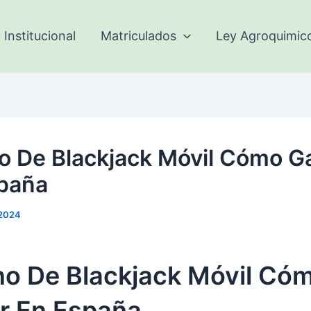
Institucional
Matriculados
Ley Agroquimic
o De Blackjack Móvil Cómo G
paña
 2024
no De Blackjack Móvil Có
r En España