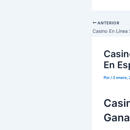
ANTERIOR
Casin
En Es
Por
/
2 enero,
Casi
Gana