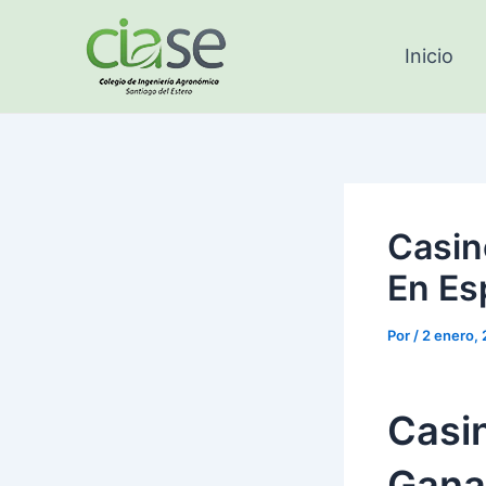
Ir
Navegación
Navegación
al
de
de
Inicio
contenido
entradas
entradas
Casin
En Es
Por
/
2 enero,
Casi
Gana