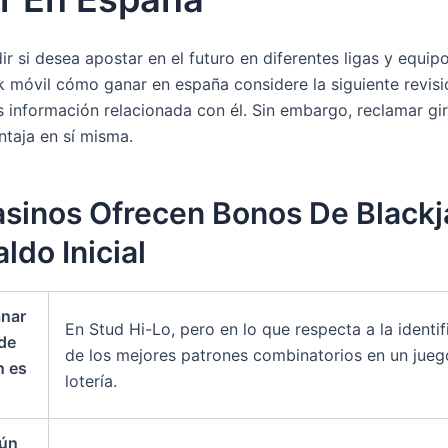
r si desea apostar en el futuro en diferentes ligas y equip
k móvil cómo ganar en españa considere la siguiente revisi
 información relacionada con él. Sin embargo, reclamar gir
ntaja en sí misma.
asinos Ofrecen Bonos De Blackj
ldo Inicial
nar
En Stud Hi-Lo, pero en lo que respecta a la identif
 de
de los mejores patrones combinatorios en un jueg
n es
lotería.
gún