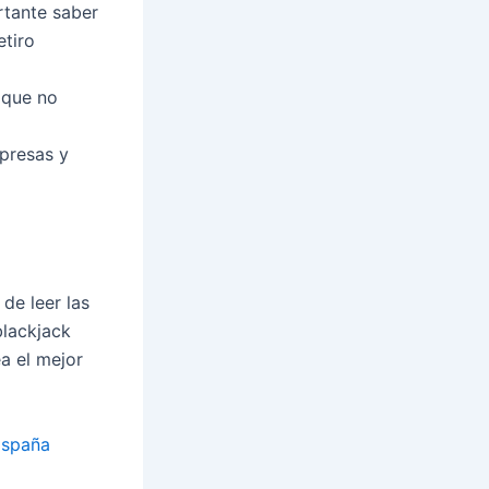
rtante saber
etiro
 que no
rpresas y
de leer las
blackjack
a el mejor
España