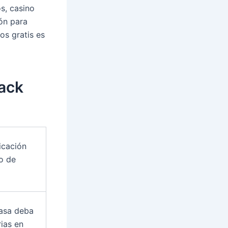
os, casino
ón para
os gratis es
ack
icación
o de
Sasa deba
rias en